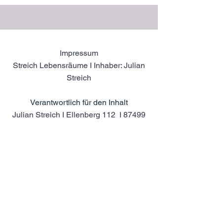
Impressum
Streich Lebensräume I Inhaber: Julian
Streich
Verantwortlich für den Inhalt​
Julian Streich I
Ellenberg 112 I 87499
Wildpoldsried
info@streich-lebensraeume.de
Tel: 08304
9298426
I Fax: 08304
9298427
info@streich-lebensraeume.de
Datenschutzerklärung